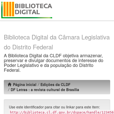
Skip
navigation
Biblioteca Digital da Câmara Legislativa
do Distrito Federal
A Biblioteca Digital da CLDF objetiva armazenar,
preservar e divulgar documentos de interesse do
Poder Legislativo e da população do Distrito
Federal.
Página inicial
Edições da CLDF
DF Letras : a revista cultural de Brasília
Use este identificador para citar ou linkar para este item:
http://biblioteca.cl.df.gov.br/dspace/handle/123456