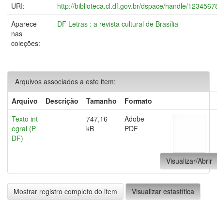
URI:
http://biblioteca.cl.df.gov.br/dspace/handle/123456
Aparece
DF Letras : a revista cultural de Brasília
nas
coleções:
Arquivos associados a este item:
Arquivo
Descrição
Tamanho
Formato
Texto int
747,16
Adobe
egral (P
kB
PDF
DF)
Visualizar/Abrir
Mostrar registro completo do item
Visualizar estastítica