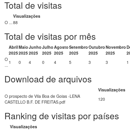
Total de visitas
Visualizações
O ...
88
Total de visitas por mês
Abril
Maio
Junho
Julho
Agosto
Setembro
Outubro
Novembro
D
2025
2025
2025
2025
2025
2025
2025
2025
2
O
1
0
4
0
4
5
3
3
1
...
Download de arquivos
Visualizações
O prospecto de Vila Boa de Goias -LENA
120
CASTELLO B.F. DE FREITAS.pdf
Ranking de visitas por países
Visualizações