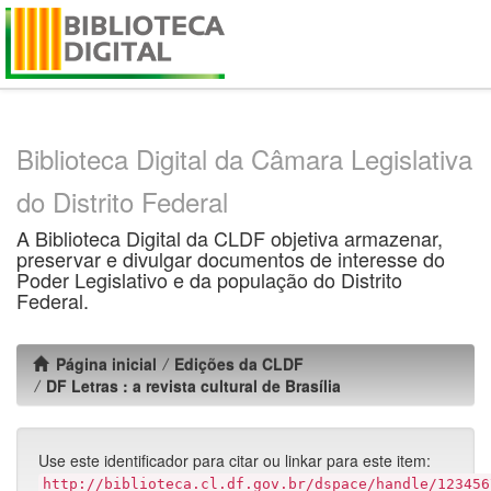
Skip
navigation
Biblioteca Digital da Câmara Legislativa
do Distrito Federal
A Biblioteca Digital da CLDF objetiva armazenar,
preservar e divulgar documentos de interesse do
Poder Legislativo e da população do Distrito
Federal.
Página inicial
Edições da CLDF
DF Letras : a revista cultural de Brasília
Use este identificador para citar ou linkar para este item:
http://biblioteca.cl.df.gov.br/dspace/handle/123456