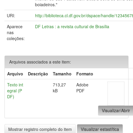
boiadeiros."
URI:
http://biblioteca.cl.df.gov.br/dspace/handle/123456
Aparece
DF Letras : a revista cultural de Brasília
nas
coleções:
Arquivos associados a este item:
Arquivo
Descrição
Tamanho
Formato
Texto int
713,27
Adobe
egral (P
kB
PDF
DF)
Visualizar/Abrir
Mostrar registro completo do item
Visualizar estastítica