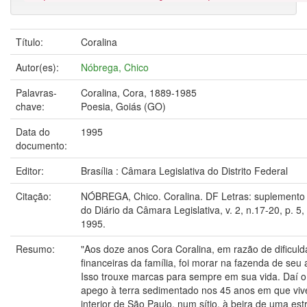
Título:
Coralina
Autor(es):
Nóbrega, Chico
Palavras-
Coralina, Cora, 1889-1985
chave:
Poesia, Goiás (GO)
Data do
1995
documento:
Editor:
Brasília : Câmara Legislativa do Distrito Federal
Citação:
NÓBREGA, Chico. Coralina. DF Letras: suplemento c
do Diário da Câmara Legislativa, v. 2, n.17-20, p. 5, 
1995.
Resumo:
"Aos doze anos Cora Coralina, em razão de dificul
financeiras da família, foi morar na fazenda de seu 
Isso trouxe marcas para sempre em sua vida. Daí o
apego à terra sedimentado nos 45 anos em que viv
interior de São Paulo, num sítio, à beira de uma es