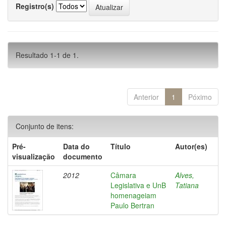
Registro(s)
Resultado 1-1 de 1.
Anterior
1
Póximo
Conjunto de itens:
Pré-
Data do
Título
Autor(es)
visualização
documento
2012
Câmara
Alves,
Legislativa e UnB
Tatiana
homenageiam
Paulo Bertran