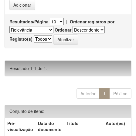
Resultados/Página
|
Ordenar registros por
Ordenar
Registro(s)
Resultado 1-1 de 1.
Anterior
1
Póximo
Conjunto de itens:
Pré-
Data do
Título
Autor(es)
visualização
documento