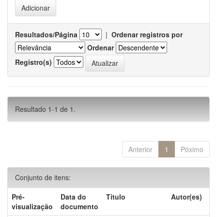
Resultados/Página
|
Ordenar registros por
Ordenar
Registro(s)
Resultado 1-1 de 1.
Anterior
1
Póximo
Conjunto de itens:
Pré-
Data do
Título
Autor(es)
visualização
documento