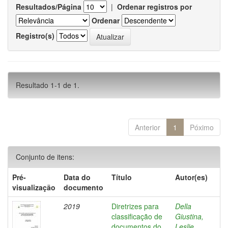
Resultados/Página
|
Ordenar registros por
Ordenar
Registro(s)
Resultado 1-1 de 1.
Anterior
1
Póximo
Conjunto de itens:
Pré-
Data do
Título
Autor(es)
visualização
documento
2019
Diretrizes para
Della
classificação de
Giustina,
documentos do
Leslie