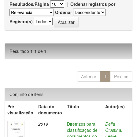
Resultados/Página
|
Ordenar registros por
Ordenar
Registro(s)
Resultado 1-1 de 1.
Anterior
1
Póximo
Conjunto de itens:
Pré-
Data do
Título
Autor(es)
visualização
documento
2019
Diretrizes para
Della
classificação de
Giustina,
documentos do
Leslie