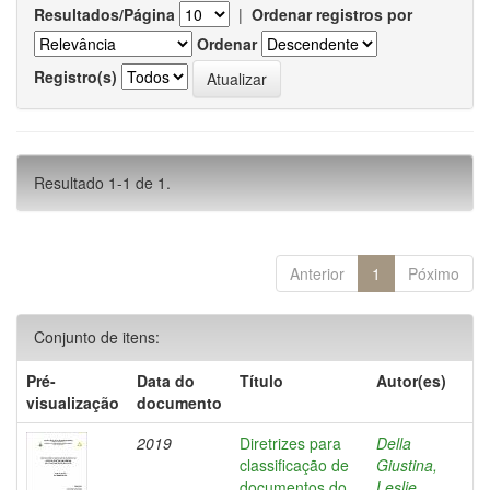
Resultados/Página
|
Ordenar registros por
Ordenar
Registro(s)
Resultado 1-1 de 1.
Anterior
1
Póximo
Conjunto de itens:
Pré-
Data do
Título
Autor(es)
visualização
documento
2019
Diretrizes para
Della
classificação de
Giustina,
documentos do
Leslie