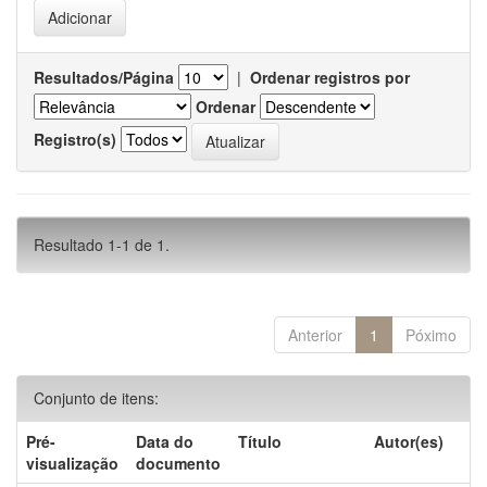
Resultados/Página
|
Ordenar registros por
Ordenar
Registro(s)
Resultado 1-1 de 1.
Anterior
1
Póximo
Conjunto de itens:
Pré-
Data do
Título
Autor(es)
visualização
documento