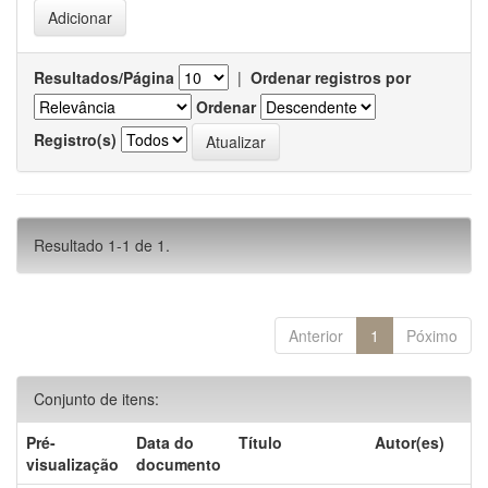
Resultados/Página
|
Ordenar registros por
Ordenar
Registro(s)
Resultado 1-1 de 1.
Anterior
1
Póximo
Conjunto de itens:
Pré-
Data do
Título
Autor(es)
visualização
documento