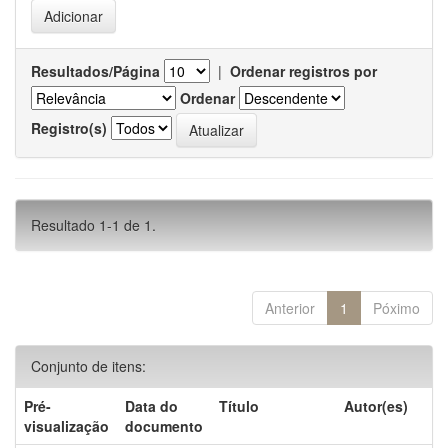
Resultados/Página
|
Ordenar registros por
Ordenar
Registro(s)
Resultado 1-1 de 1.
Anterior
1
Póximo
Conjunto de itens:
Pré-
Data do
Título
Autor(es)
visualização
documento