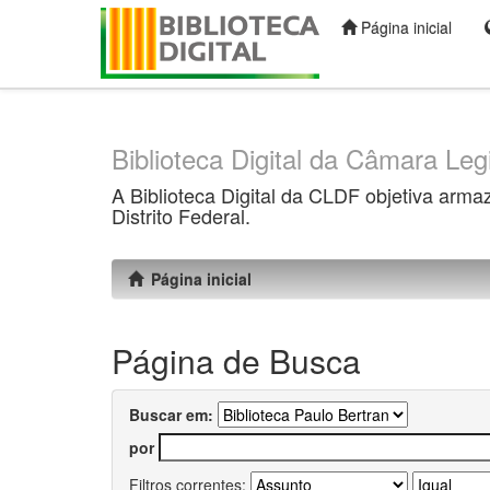
Página inicial
Skip
navigation
Biblioteca Digital da Câmara Legi
A Biblioteca Digital da CLDF objetiva arma
Distrito Federal.
Página inicial
Página de Busca
Buscar em:
por
Filtros correntes: