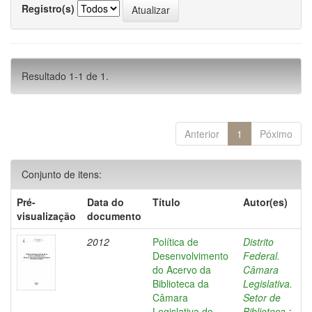
Registro(s)
Resultado 1-1 de 1.
Anterior
1
Póximo
Conjunto de itens:
Pré-
Data do
Título
Autor(es)
visualização
documento
2012
Política de
Distrito
Desenvolvimento
Federal.
do Acervo da
Câmara
Biblioteca da
Legislativa.
Câmara
Setor de
Legislativa do
Biblioteca.
;