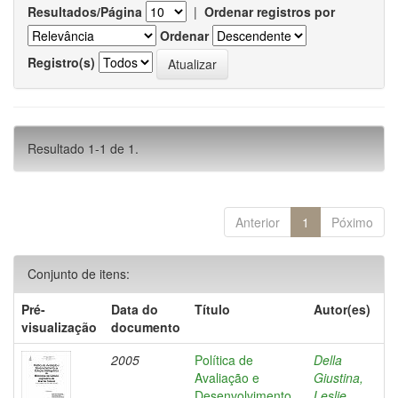
Resultados/Página
|
Ordenar registros por
Ordenar
Registro(s)
Resultado 1-1 de 1.
Anterior
1
Póximo
Conjunto de itens:
Pré-
Data do
Título
Autor(es)
visualização
documento
2005
Política de
Della
Avaliação e
Giustina,
Desenvolvimento
Leslie