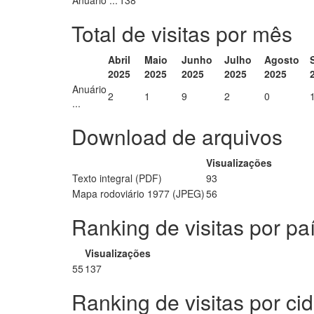
Anuário ...
138
Total de visitas por mês
Abril
Maio
Junho
Julho
Agosto
2025
2025
2025
2025
2025
Anuário
2
1
9
2
0
...
Download de arquivos
Visualizações
Texto integral (PDF)
93
Mapa rodoviário 1977 (JPEG)
56
Ranking de visitas por pa
Visualizações
55
137
Ranking de visitas por ci