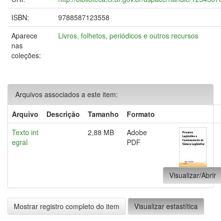
ISBN:
9788587123558
Aparece
Livros, folhetos, periódicos e outros recursos
nas
coleções:
Arquivos associados a este item:
Arquivo
Descrição
Tamanho
Formato
Texto int
2,88 MB
Adobe
egral
PDF
Visualizar/Abrir
Mostrar registro completo do item
Visualizar estastítica