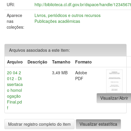
URI:
http://biblioteca.cl.df.gov.br/dspace/handle/123456
Aparece
Livros, periódicos e outros recursos
nas
Publicações acadêmicas
coleções:
Arquivos associados a este item:
Arquivo
Descrição
Tamanho
Formato
20 04 2
3,49 MB
Adobe
012 - Di
PDF
ssertaca
o homol
ogação
Visualizar/Abrir
Final.pd
f
Mostrar registro completo do item
Visualizar estastítica