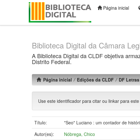
Página inicial
Skip
navigation
Biblioteca Digital da Câmara Legi
A Biblioteca Digital da CLDF objetiva arma
Distrito Federal.
Página inicial
Edições da CLDF
DF Letras 
Use este identificador para citar ou linkar para este
Título:
"Seo" Luciano : um contador de histór
Autor(es):
Nóbrega, Chico