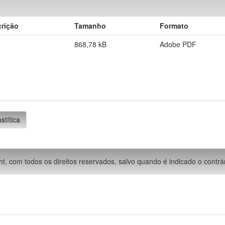
rição
Tamanho
Formato
868,78 kB
Adobe PDF
stítica
ht, com todos os direitos reservados, salvo quando é indicado o contrár