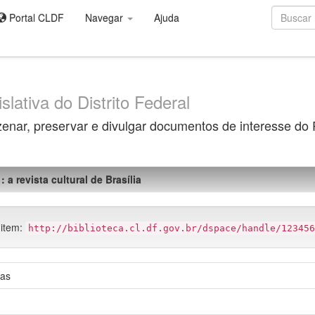
Portal CLDF
Navegar
Ajuda
slativa do Distrito Federal
zenar, preservar e divulgar documentos de interesse do
: a revista cultural de Brasília
 item:
http://biblioteca.cl.df.gov.br/dspace/handle/123456
ias