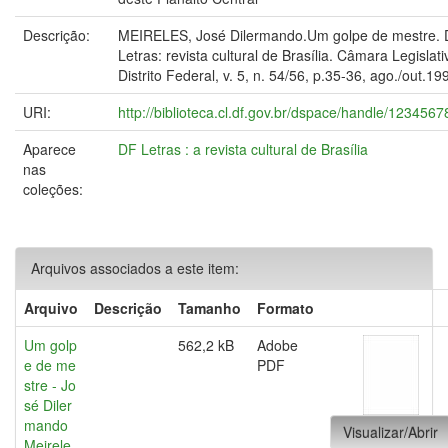
Descrição:
MEIRELES, José Dilermando.Um golpe de mestre.
Letras: revista cultural de Brasília. Câmara Legislat
Distrito Federal, v. 5, n. 54/56, p.35-36, ago./out.19
URI:
http://biblioteca.cl.df.gov.br/dspace/handle/123456
Aparece
DF Letras : a revista cultural de Brasília
nas
coleções:
Arquivos associados a este item:
Arquivo
Descrição
Tamanho
Formato
Um golp
562,2 kB
Adobe
e de me
PDF
stre - Jo
sé Diler
mando
Visualizar/Abrir
Meirele