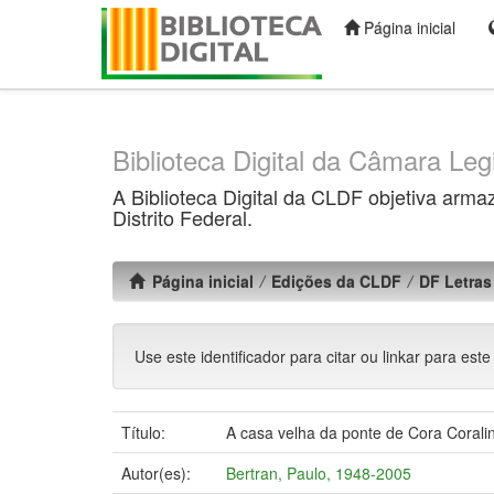
Página inicial
Skip
navigation
Biblioteca Digital da Câmara Legi
A Biblioteca Digital da CLDF objetiva arma
Distrito Federal.
Página inicial
Edições da CLDF
DF Letras 
Use este identificador para citar ou linkar para este
Título:
A casa velha da ponte de Cora Corali
Autor(es):
Bertran, Paulo, 1948-2005