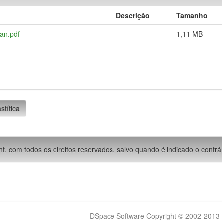
Descrição
Tamanho
ran.pdf
1,11 MB
stítica
ht, com todos os direitos reservados, salvo quando é indicado o contrár
DSpace Software Copyright © 2002-2013 -