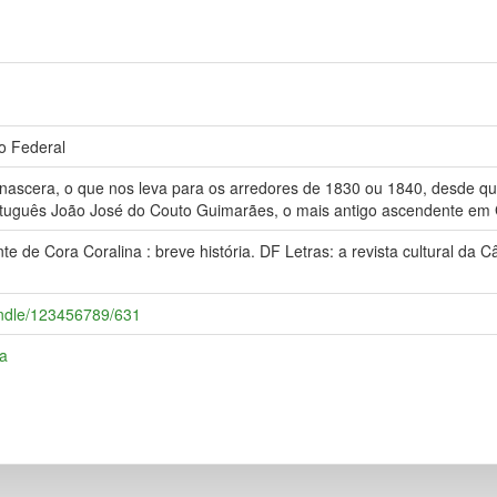
to Federal
á nascera, o que nos leva para os arredores de 1830 ou 1840, desde q
rtuguês João José do Couto Guimarães, o mais antigo ascendente em 
de Cora Coralina : breve história. DF Letras: a revista cultural da Câm
handle/123456789/631
ia