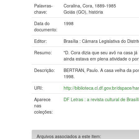
Palavras-
Coralina, Cora, 1889-1985
chave:
Goiás (GO), história
Data do
1998
documento:
Editor:
Brasília : Câmara Legislativa do Distri
Resumo:
"D. Cora dizia que seu avô na casa j
ainda estava em plena atividade o po
Descrição:
BERTRAN, Paulo. A casa velha da ponte 
1998.
URI:
http://biblioteca.cl.df.gov.br/dspace/
Aparece
DF Letras : a revista cultural de Brasíl
nas
coleções:
Arquivos associados a este item: