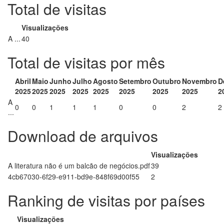
Total de visitas
Visualizações
A ...
40
Total de visitas por mês
Abril
Maio
Junho
Julho
Agosto
Setembro
Outubro
Novembro
D
2025
2025
2025
2025
2025
2025
2025
2025
2
A
0
0
1
1
1
0
0
2
2
...
Download de arquivos
Visualizações
A literatura não é um balcão de negócios.pdf
39
4cb67030-6f29-e911-bd9e-848f69d00f55
2
Ranking de visitas por países
Visualizações