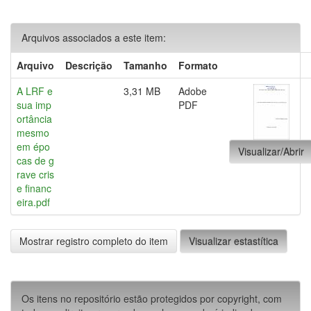
Arquivos associados a este item:
Arquivo
Descrição
Tamanho
Formato
A LRF e
3,31 MB
Adobe
sua imp
PDF
ortância
mesmo
em épo
Visualizar/Abrir
cas de g
rave cris
e financ
eira.pdf
Mostrar registro completo do item
Visualizar estastítica
Os itens no repositório estão protegidos por copyright, com