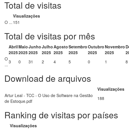
Total de visitas
Visualizações
O ...
151
Total de visitas por mês
Abril
Maio
Junho
Julho
Agosto
Setembro
Outubro
Novembro
D
2025
2025
2025
2025
2025
2025
2025
2025
2
O
3
0
31
2
4
5
0
1
8
...
Download de arquivos
Visualizações
Artur Leal - TCC - O Uso de Software na Gestão
188
de Estoque.pdf
Ranking de visitas por países
Visualizações