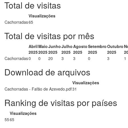
Total de visitas
Visualizações
Cachorradas
65
Total de visitas por mês
Abril
Maio
Junho
Julho
Agosto
Setembro
Outubro
N
2025
2025
2025
2025
2025
2025
2025
2
Cachorradas
0
0
20
3
3
0
3
1
Download de arquivos
Visualizações
Cachorradas - Fafão de Azevedo.pdf
31
Ranking de visitas por países
Visualizações
55
65