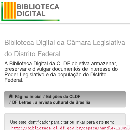
Skip
navigation
Biblioteca Digital da Câmara Legislativa
do Distrito Federal
A Biblioteca Digital da CLDF objetiva armazenar,
preservar e divulgar documentos de interesse do
Poder Legislativo e da população do Distrito
Federal.
Página inicial
Edições da CLDF
DF Letras : a revista cultural de Brasília
Use este identificador para citar ou linkar para este item:
http://biblioteca.cl.df.gov.br/dspace/handle/123456