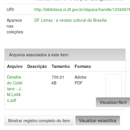
URI:
http://biblioteca.cl.df.gov.br/dspace/handle/123456
Aparece
DF Letras : a revista cultural de Brasília
nas
coleções:
Arquivos associados a este item:
Arquivo
Descrição
Tamanho
Formato
Detalhe
700,01
Adobe
do Cotid
kB
PDF
iano - J.
M.Leitã
o.pdf
Visualizar/Abrir
Mostrar registro completo do item
Visualizar estastítica