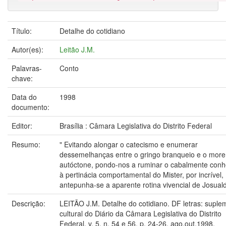
Título:
Detalhe do cotidiano
Autor(es):
Leitão J.M.
Palavras-
Conto
chave:
Data do
1998
documento:
Editor:
Brasília : Câmara Legislativa do Distrito Federal
Resumo:
" Evitando alongar o catecismo e enumerar
dessemelhanças entre o gringo branqueio e o mor
autóctone, pondo-nos a ruminar o cabalmente conh
à pertinácia comportamental do Mister, por incrível,
antepunha-se a aparente rotina vivencial de Josual
Descrição:
LEITÃO J.M. Detalhe do cotidiano. DF letras: suple
cultural do Diário da Câmara Legislativa do Distrito
Federal, v. 5, n. 54 e 56, p. 24-26, ago,out.1998.