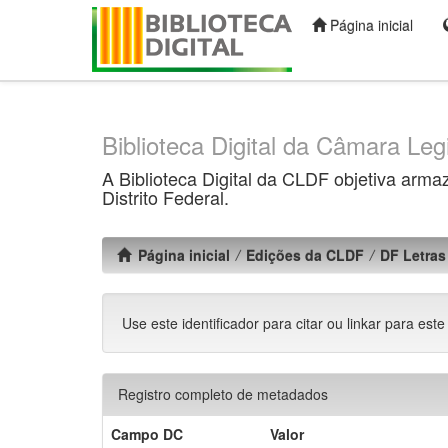
Página inicial
Skip
navigation
Biblioteca Digital da Câmara Legi
A Biblioteca Digital da CLDF objetiva arma
Distrito Federal.
Página inicial
Edições da CLDF
DF Letras 
Use este identificador para citar ou linkar para este
Registro completo de metadados
Campo DC
Valor