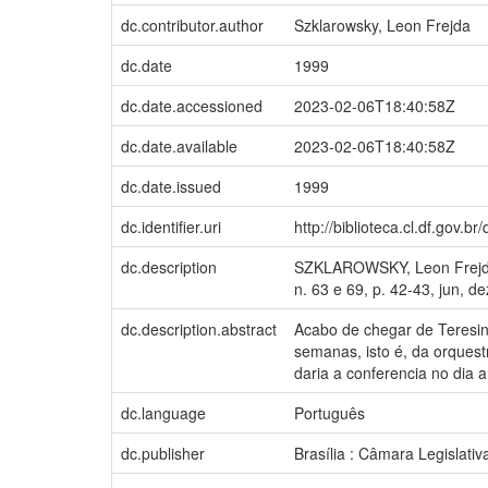
dc.contributor.author
Szklarowsky, Leon Frejda
dc.date
1999
dc.date.accessioned
2023-02-06T18:40:58Z
dc.date.available
2023-02-06T18:40:58Z
dc.date.issued
1999
dc.identifier.uri
http://biblioteca.cl.df.gov
dc.description
SZKLAROWSKY, Leon Frejda. O
n. 63 e 69, p. 42-43, jun, d
dc.description.abstract
Acabo de chegar de Teresin
semanas, isto é, da orquest
daria a conferencia no dia 
dc.language
Português
dc.publisher
Brasília : Câmara Legislativ