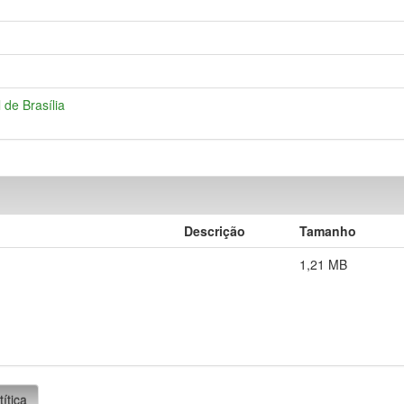
l de Brasília
Descrição
Tamanho
1,21 MB
títica