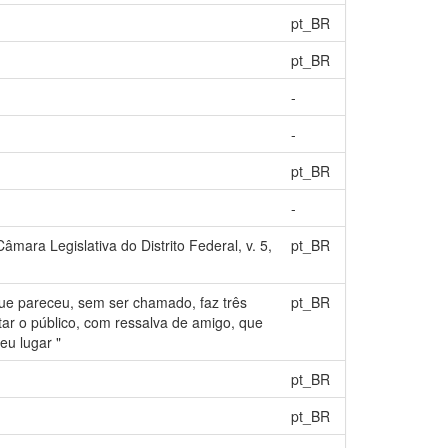
pt_BR
pt_BR
-
-
pt_BR
-
ara Legislativa do Distrito Federal, v. 5,
pt_BR
que pareceu, sem ser chamado, faz três
pt_BR
tar o público, com ressalva de amigo, que
eu lugar "
pt_BR
pt_BR