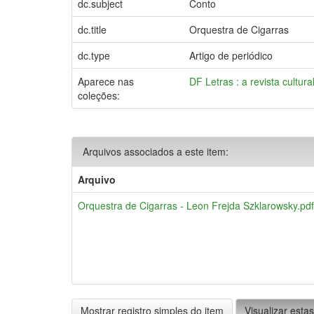
dc.subject
Conto
dc.title
Orquestra de Cigarras
dc.type
Artigo de periódico
Aparece nas
DF Letras : a revista cultura
coleções:
Arquivos associados a este item:
Arquivo
Orquestra de Cigarras - Leon Frejda Szklarowsky.pdf
Mostrar registro simples do item
Visualizar estas