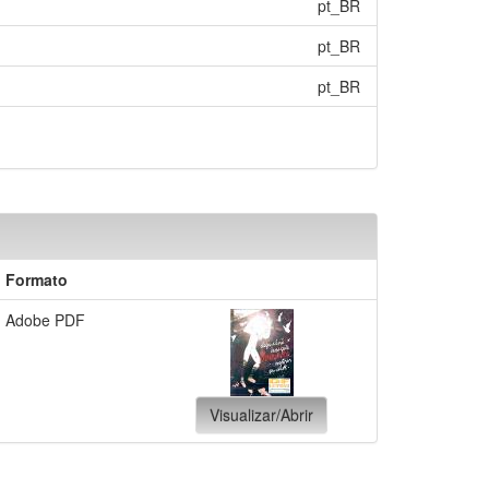
pt_BR
pt_BR
pt_BR
Formato
Adobe PDF
Visualizar/Abrir