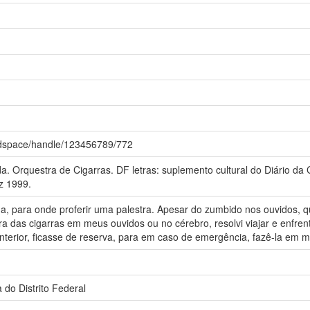
.br/dspace/handle/123456789/772
rquestra de Cigarras. DF letras: suplemento cultural do Diário da Câm
ez 1999.
a, para onde proferir uma palestra. Apesar do zumbido nos ouvidos, 
ra das cigarras em meus ouvidos ou no cérebro, resolvi viajar e enfren
anterior, ficasse de reserva, para em caso de emergência, fazê-la em m
a do Distrito Federal