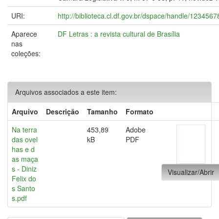
URI:
http://biblioteca.cl.df.gov.br/dspace/handle/123456
Aparece
DF Letras : a revista cultural de Brasília
nas
coleções:
Arquivos associados a este item:
Arquivo
Descrição
Tamanho
Formato
Na terra
453,89
Adobe
das ovel
kB
PDF
has e d
as maça
s - Diniz
Visualizar/Abrir
Felix do
s Santo
s.pdf