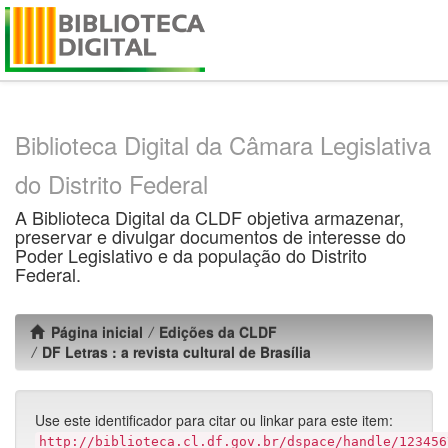
Skip
navigation
Biblioteca Digital da Câmara Legislativa
do Distrito Federal
A Biblioteca Digital da CLDF objetiva armazenar,
preservar e divulgar documentos de interesse do
Poder Legislativo e da população do Distrito
Federal.
Página inicial
Edições da CLDF
DF Letras : a revista cultural de Brasília
Use este identificador para citar ou linkar para este item:
http://biblioteca.cl.df.gov.br/dspace/handle/123456