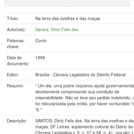
Título:
Na terra das ovelhas e das maças
Autor(es):
Santos, Diniz Felix dos
Palavras-
Conto
chave:
Data do
1998
documento:
Editor:
Brasília : Câmara Legislativa do Distrito Federal
Resumo:
" Um dia, uma pobre requereu ajuda governamental
devidamente comprovando sua condição de
miserabilidade. Não só teve seu pedido indeferido,
foi ridicularizada pela mídia, por haver confundido 
"b "
Descrição:
SANTOS, Diniz Felix dos. Na terra das ovelhas e da
maças. DF Letras: suplemento cultural do Diário da
Câmara Legislativa v. 5, n. 57 e 58, p. 41, nov.dez 