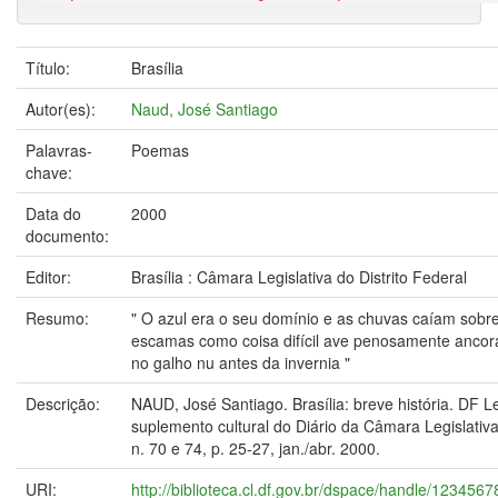
Título:
Brasília
Autor(es):
Naud, José Santiago
Palavras-
Poemas
chave:
Data do
2000
documento:
Editor:
Brasília : Câmara Legislativa do Distrito Federal
Resumo:
" O azul era o seu domínio e as chuvas caíam sobr
escamas como coisa difícil ave penosamente anco
no galho nu antes da invernia "
Descrição:
NAUD, José Santiago. Brasília: breve história. DF Le
suplemento cultural do Diário da Câmara Legislativa,
n. 70 e 74, p. 25-27, jan./abr. 2000.
URI:
http://biblioteca.cl.df.gov.br/dspace/handle/123456