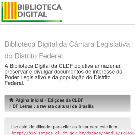
Skip
navigation
Biblioteca Digital da Câmara Legislativa
do Distrito Federal
A Biblioteca Digital da CLDF objetiva armazenar,
preservar e divulgar documentos de interesse do
Poder Legislativo e da população do Distrito
Federal.
Página inicial
Edições da CLDF
DF Letras : a revista cultural de Brasília
Use este identificador para citar ou linkar para este item:
http://biblioteca.cl.df.gov.br/dspace/handle/123456