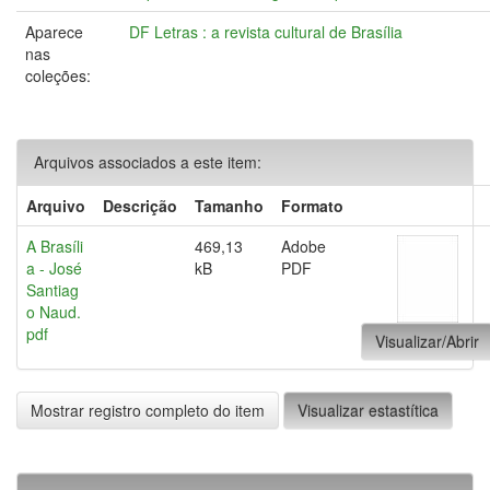
Aparece
DF Letras : a revista cultural de Brasília
nas
coleções:
Arquivos associados a este item:
Arquivo
Descrição
Tamanho
Formato
A Brasíli
469,13
Adobe
a - José
kB
PDF
Santiag
o Naud.
pdf
Visualizar/Abrir
Mostrar registro completo do item
Visualizar estastítica