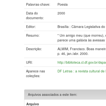
Palavras-chave:
Poesia
Data do
2000
documento:
Editor:
Brasília : Câmara Legislativa do 
Resumo:
" Um amigo meu (que morreu), diz
parece uma galáxia às avessas 
Descrição:
ALMIM, Francisco. Boas maneiras
p. 46, jan./abr. 2000.
URI:
http://biblioteca.cl.df.gov.br/d
Aparece nas
DF Letras : a revista cultural de 
coleções:
Arquivos associados a este item:
Arquivo