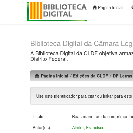
Página inicial
Skip
navigation
Biblioteca Digital da Câmara Legi
A Biblioteca Digital da CLDF objetiva arma
Distrito Federal.
Página inicial
Edições da CLDF
DF Letras 
Use este identificador para citar ou linkar para este
Título:
Boas maneiras de cumprimentar 
Autor(es):
Almim, Francisco