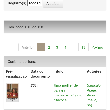
Registro(s)
Resultado 1-10 de 123.
Anterior
1
2
3
4
...
13
Póximo
Conjunto de itens:
Pré-
Data do
Título
Autor(es)
visualização
documento
2014
Uma mulher de
Sampaio,
palavra :
Arlete
;
discursos, artigos,
Alves,
citações
Josué,
org.