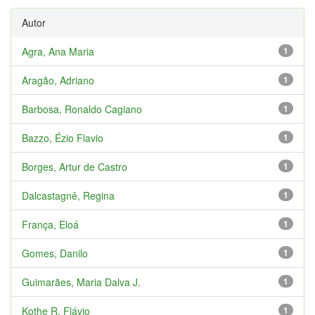
Autor
Agra, Ana Maria
1
Aragão, Adriano
1
Barbosa, Ronaldo Cagiano
1
Bazzo, Ézio Flavio
1
Borges, Artur de Castro
1
Dalcastagnê, Regina
1
França, Eloá
1
Gomes, Danilo
1
Guimarães, Maria Dalva J.
1
Kothe R. Flávio
1