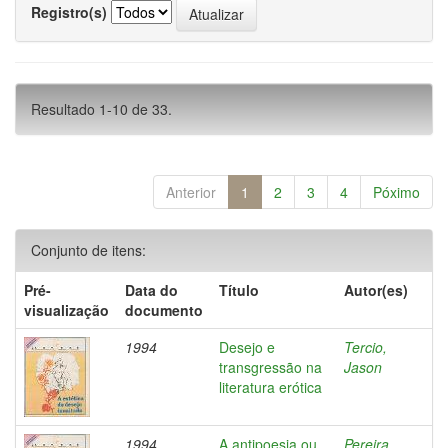
Registro(s)
Resultado 1-10 de 33.
Anterior
1
2
3
4
Póximo
Conjunto de itens:
Pré-
Data do
Título
Autor(es)
visualização
documento
1994
Desejo e
Tercio,
transgressão na
Jason
literatura erótica
1994
A antipoesia ou
Pereira,