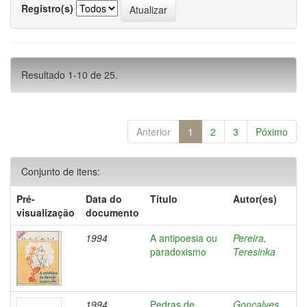
Registro(s)
Resultado 1-10 de 25.
Anterior
1
2
3
Póximo
Conjunto de itens:
Pré-
Data do
Título
Autor(es)
visualização
documento
1994
A antipoesia ou
Pereira,
paradoxismo
Teresinka
1994
Pedras de
Gonçalves,