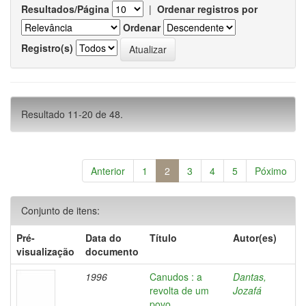
Resultados/Página
|
Ordenar registros por
Ordenar
Registro(s)
Resultado 11-20 de 48.
Anterior
1
2
3
4
5
Póximo
Conjunto de itens:
Pré-
Data do
Título
Autor(es)
visualização
documento
1996
Canudos : a
Dantas,
revolta de um
Jozafá
povo