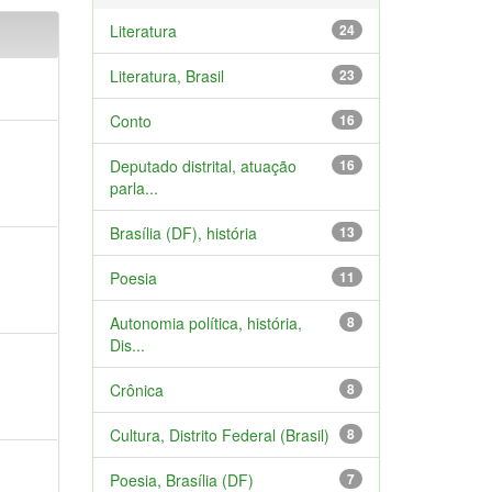
Literatura
24
Literatura, Brasil
23
Conto
16
Deputado distrital, atuação
16
parla...
Brasília (DF), história
13
Poesia
11
Autonomia política, história,
8
Dis...
Crônica
8
Cultura, Distrito Federal (Brasil)
8
Poesia, Brasília (DF)
7