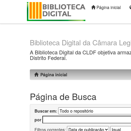
Página inicial
Skip
navigation
Biblioteca Digital da Câmara Legi
A Biblioteca Digital da CLDF objetiva arma
Distrito Federal.
Página inicial
Página de Busca
Buscar em:
por
Filtros correntes: