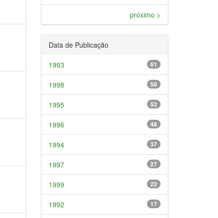
próximo >
Data de Publicação
1993
61
1998
58
1995
52
1996
48
1994
37
1997
27
1999
22
1992
17