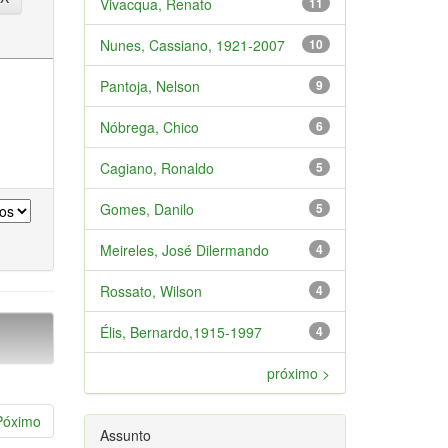
Vivacqua, Renato
11
Nunes, Cassiano, 1921-2007
10
Pantoja, Nelson
9
Nóbrega, Chico
6
Cagiano, Ronaldo
5
Gomes, Danilo
5
Meireles, José Dilermando
4
Rossato, Wilson
4
Élis, Bernardo,1915-1997
4
próximo >
Póximo
Assunto