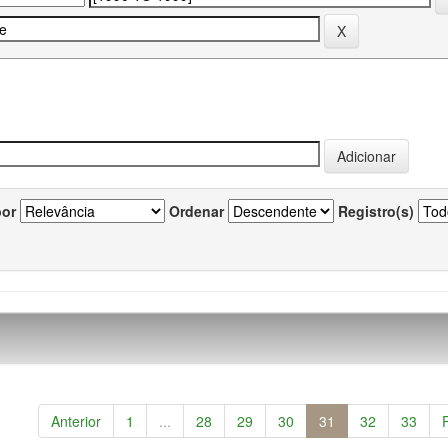
por
Ordenar
Registro(s)
Anterior
1
...
28
29
30
31
32
33