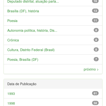
Deputado distrital, atuação parla...
16
Brasília (DF), história
13
Poesia
11
Autonomia política, história, Dis...
8
Crônica
8
Cultura, Distrito Federal (Brasil)
8
Poesia, Brasília (DF)
7
próximo >
Data de Publicação
1993
61
1998
58