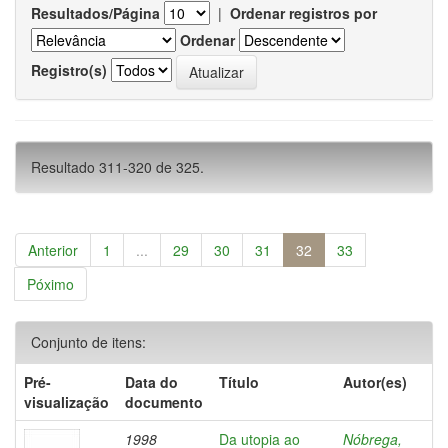
Resultados/Página
|
Ordenar registros por
Ordenar
Registro(s)
Resultado 311-320 de 325.
Anterior
1
...
29
30
31
32
33
Póximo
Conjunto de itens:
Pré-
Data do
Título
Autor(es)
visualização
documento
1998
Da utopia ao
Nóbrega,