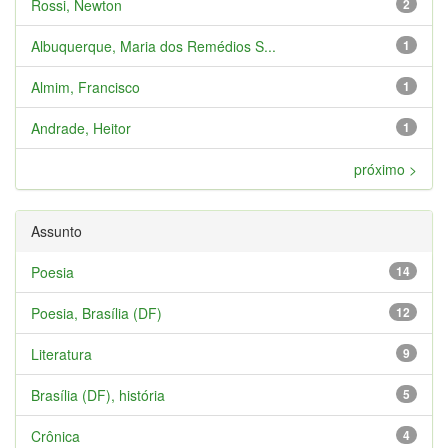
Rossi, Newton
2
Albuquerque, Maria dos Remédios S...
1
Almim, Francisco
1
Andrade, Heitor
1
próximo >
Assunto
Poesia
14
Poesia, Brasília (DF)
12
Literatura
9
Brasília (DF), história
5
Crônica
4