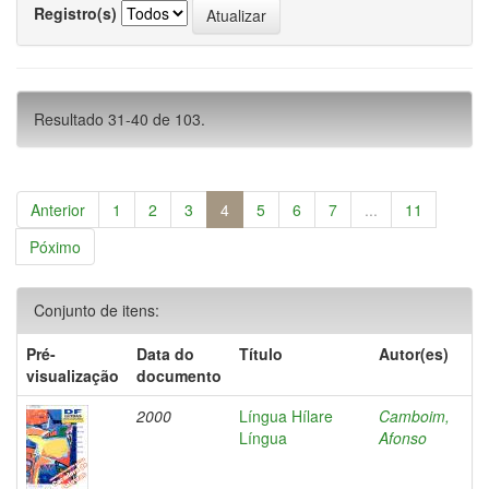
Registro(s)
Resultado 31-40 de 103.
Anterior
1
2
3
4
5
6
7
...
11
Póximo
Conjunto de itens:
Pré-
Data do
Título
Autor(es)
visualização
documento
2000
Língua Hílare
Camboim,
Língua
Afonso