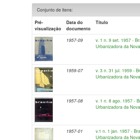
Conjunto de itens:
Pré-
Data do
Título
visualização
documento
1957-09
v. 1 n. 9 set. 1957 - B
Urbanizadora da Nova 
1959-07
v. 3 n. 31 jul. 1959 - 
Urbanizadora da Nova 
1957-08
v. 1 n. 8 ago. 1957 - 
Urbanizadora da Nova 
1957-01
v.1 n. 1 jan. 1957 - Br
Urbanizadora da Nova 