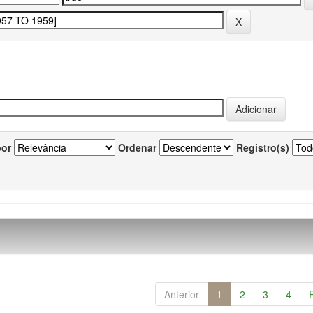
por
Ordenar
Registro(s)
Anterior
1
2
3
4