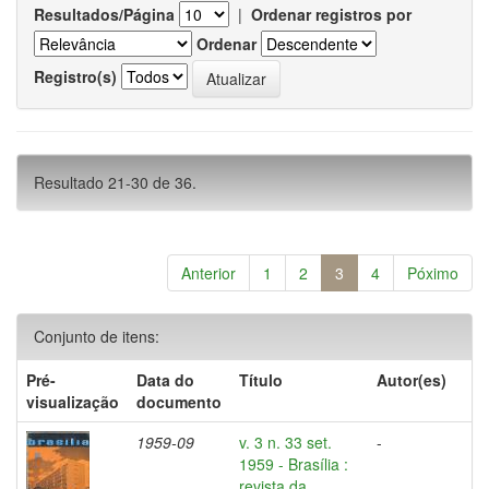
Resultados/Página
|
Ordenar registros por
Ordenar
Registro(s)
Resultado 21-30 de 36.
Anterior
1
2
3
4
Póximo
Conjunto de itens:
Pré-
Data do
Título
Autor(es)
visualização
documento
1959-09
v. 3 n. 33 set.
-
1959 - Brasília :
revista da