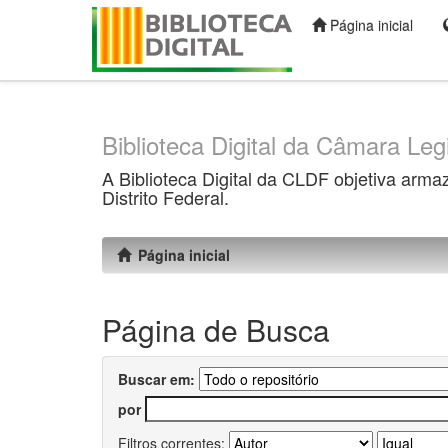
Página inicial
Skip
navigation
Biblioteca Digital da Câmara Legi
A Biblioteca Digital da CLDF objetiva arma
Distrito Federal.
Página inicial
Página de Busca
Buscar em:
por
Filtros correntes: