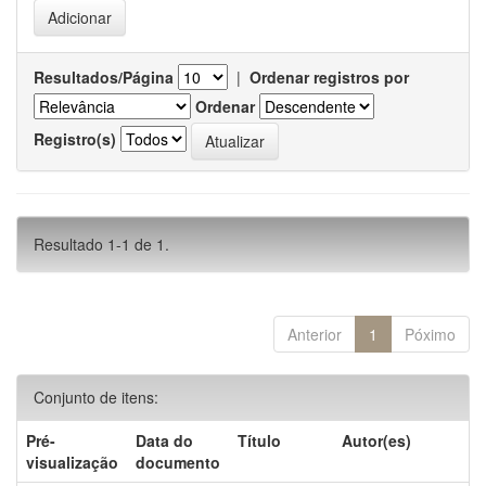
Resultados/Página
|
Ordenar registros por
Ordenar
Registro(s)
Resultado 1-1 de 1.
Anterior
1
Póximo
Conjunto de itens:
Pré-
Data do
Título
Autor(es)
visualização
documento