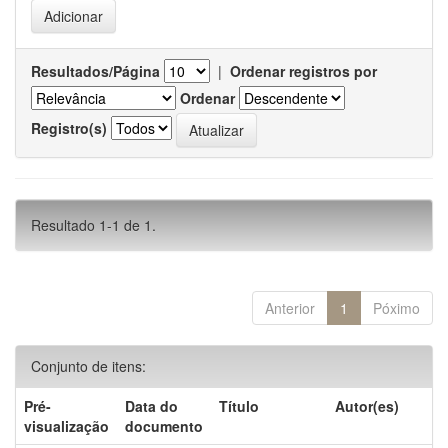
Resultados/Página
|
Ordenar registros por
Ordenar
Registro(s)
Resultado 1-1 de 1.
Anterior
1
Póximo
Conjunto de itens:
Pré-
Data do
Título
Autor(es)
visualização
documento