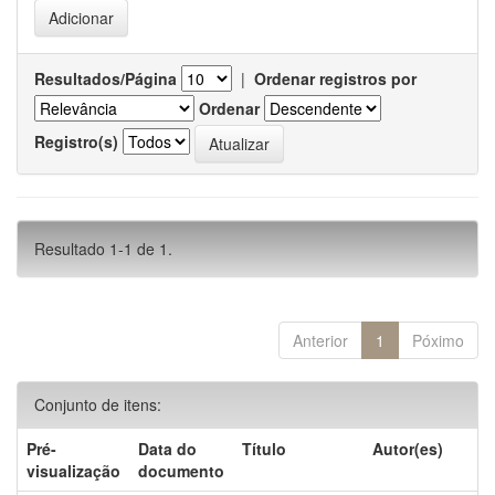
Resultados/Página
|
Ordenar registros por
Ordenar
Registro(s)
Resultado 1-1 de 1.
Anterior
1
Póximo
Conjunto de itens:
Pré-
Data do
Título
Autor(es)
visualização
documento