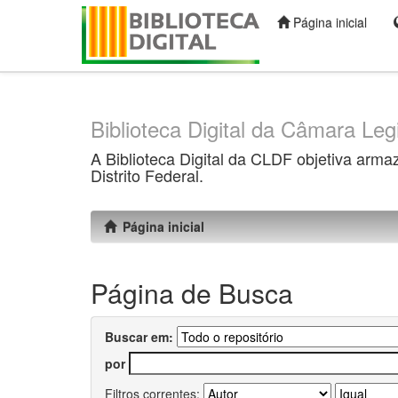
Página inicial
Skip
navigation
Biblioteca Digital da Câmara Legi
A Biblioteca Digital da CLDF objetiva arma
Distrito Federal.
Página inicial
Página de Busca
Buscar em:
por
Filtros correntes: