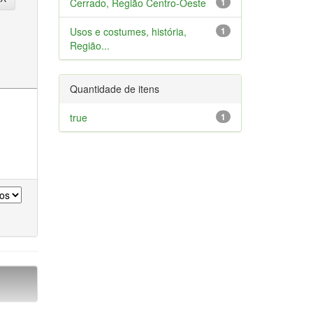
Cerrado, Região Centro-Oeste
1
Usos e costumes, história,
1
Região...
Quantidade de itens
true
1