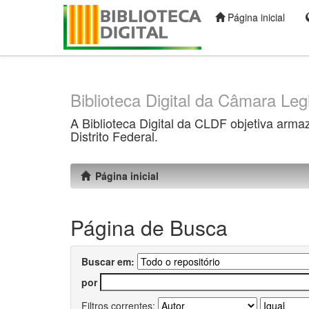
Página inicial
Skip
navigation
Biblioteca Digital da Câmara Legi
A Biblioteca Digital da CLDF objetiva arma
Distrito Federal.
Página inicial
Página de Busca
Buscar em:
por
Filtros correntes: