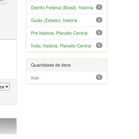
Distrito Federal (Brasil), história
1
Goiás (Estado), história
1
Pré-história, Planalto Central
1
Índio, história, Planalto Central
1
Quantidade de itens
true
1