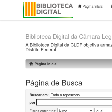
Página inicial
Skip
navigation
Biblioteca Digital da Câmara Legi
A Biblioteca Digital da CLDF objetiva arma
Distrito Federal.
Página inicial
Página de Busca
Buscar em:
por
Filtros correntes: