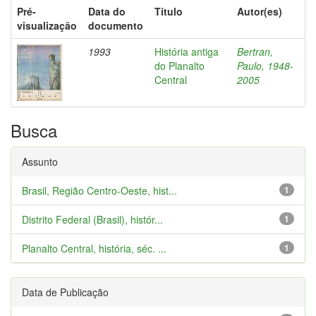
Pré-
Data do
Título
Autor(es)
visualização
documento
1993
História antiga
Bertran,
do Planalto
Paulo, 1948-
Central
2005
Busca
Assunto
Brasil, Região Centro-Oeste, hist...
1
Distrito Federal (Brasil), histór...
1
Planalto Central, história, séc. ...
1
Data de Publicação