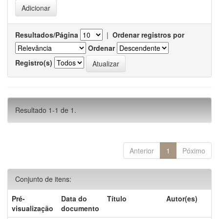
Resultados/Página
|
Ordenar registros por
Ordenar
Registro(s)
Resultado 1-1 de 1.
Anterior
1
Póximo
Conjunto de itens:
Pré-
Data do
Título
Autor(es)
visualização
documento