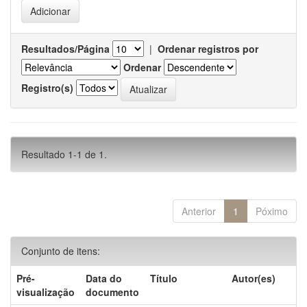
Resultados/Página
|
Ordenar registros por
Ordenar
Registro(s)
Resultado 1-1 de 1.
Anterior
1
Póximo
Conjunto de itens:
Pré-
Data do
Título
Autor(es)
visualização
documento