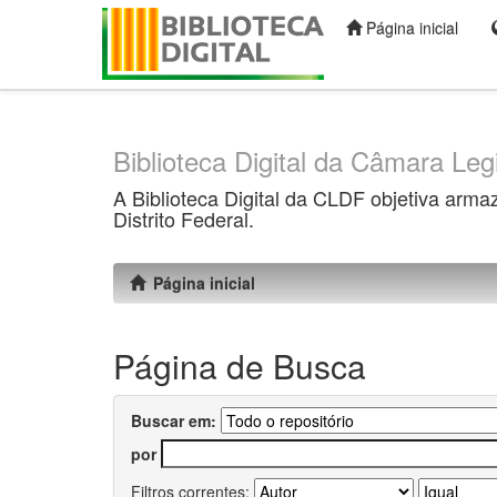
Página inicial
Skip
navigation
Biblioteca Digital da Câmara Legi
A Biblioteca Digital da CLDF objetiva arma
Distrito Federal.
Página inicial
Página de Busca
Buscar em:
por
Filtros correntes: